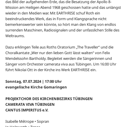
das Bild der aufgehenden Erde, das die Besatzung der Apollo 8-
Mission am Heiligen Abend 1968 geschossen hatte und das unlängst
wieder in den Medien war. Mit EARTHRISE schuf Roth ein
beeindruckendes Werk, das in Form und Klangsprache nicht
bemerkenswerter sein könnte, so hört man den Klang von endlos
surrenden Maschinen, Radiosignalen und der unfasslichen Stille des
Weltraums.
Dazu erklingen Teile aus Roths Oratorium „The Traveller“ und die
Choralkantate „Wer nur den lieben Gott lässt walten“ von Felix
Mendelssohn Bartholdy. Begleitet werden die Sängerinnen und
Sänger vom Orchester camerata viva aus Tübingen. Um 16:00 Uhr
führt Nikolai Ott in der Kirche ins Werk EARTHRISE ein.
Sonntag, 07.07.2024 | 17:00 Uhr
evangelische Kirche Gomaringen
PROJEKTCHOR DES KIRCHENBEZIRKS TÜBINGEN
CAMERATA VIVA TÜBINGEN
CANTUS IMPERITUS e.V.
Isabelle Métrope • Sopran
Jo Holzwarth • Tenor