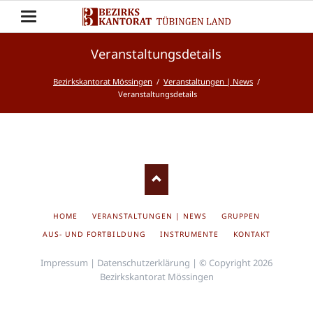
Veranstaltungsdetails
Bezirkskantorat Mössingen
Veranstaltungen | News
Veranstaltungsdetails
NAVIGATION
HOME
VERANSTALTUNGEN | NEWS
GRUPPEN
ÜBERSPRINGEN
AUS- UND FORTBILDUNG
INSTRUMENTE
KONTAKT
Impressum
|
Datenschutzerklärung
| © Copyright 2026
Bezirkskantorat Mössingen