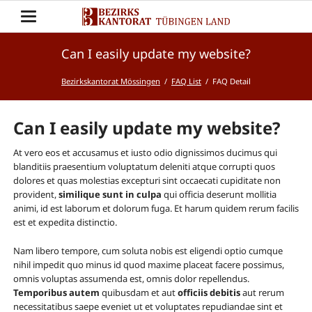
Can I easily update my website?
Bezirkskantorat Mössingen
FAQ List
FAQ Detail
Can I easily update my website?
At vero eos et accusamus et iusto odio dignissimos ducimus qui
blanditiis praesentium voluptatum deleniti atque corrupti quos
dolores et quas molestias excepturi sint occaecati cupiditate non
provident,
similique sunt in culpa
qui officia deserunt mollitia
animi, id est laborum et dolorum fuga. Et harum quidem rerum facilis
est et expedita distinctio.
Nam libero tempore, cum soluta nobis est eligendi optio cumque
nihil impedit quo minus id quod maxime placeat facere possimus,
omnis voluptas assumenda est, omnis dolor repellendus.
Temporibus autem
quibusdam et aut
officiis debitis
aut rerum
necessitatibus saepe eveniet ut et voluptates repudiandae sint et