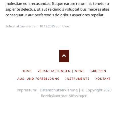
molestiae non recusandae. Itaque earum rerum hic tenetur a
sapiente delectus, ut aut reiciendis voluptatibus maiores alias
consequatur aut perferendis doloribus asperiores repellat.
Zuletzt aktualisiert am 10.12.2025 von Uwe.
NAVIGATION
HOME
VERANSTALTUNGEN | NEWS
GRUPPEN
ÜBERSPRINGEN
AUS- UND FORTBILDUNG
INSTRUMENTE
KONTAKT
Impressum
|
Datenschutzerklärung
| © Copyright 2026
Bezirkskantorat Mössingen